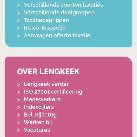
Verschillende soorten taxaties
Verschillende doelgroepen
Taxatiebegrippen
Risico-Inspectie
Aanvragen offerte taxatie
OVER LENGKEEK
Lengkeek verder
ISO 27001 certificering
Medewerkers
Indexcijfers
Bel mij terug
Werken bij
Vacatures