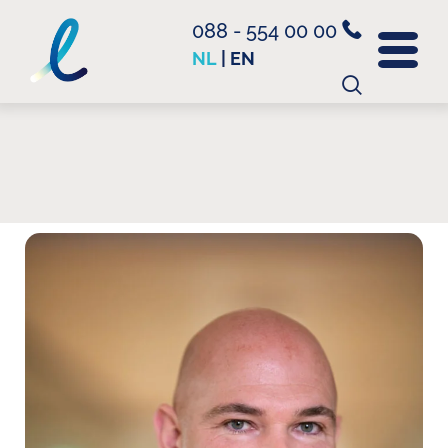
088 - 554 00 00
NL
|
EN
Zoeken
naar: