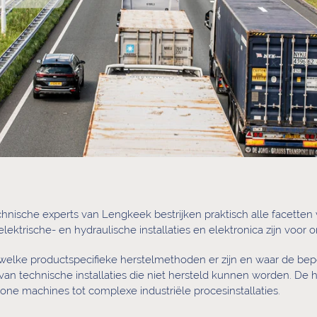
hnische experts van Lengkeek bestrijken praktisch alle facetten 
ektrische- en hydraulische installaties en elektronica zijn voor 
welke productspecifieke herstelmethoden er zijn en waar de be
an technische installaties die niet hersteld kunnen worden. De
alone machines tot complexe industriële procesinstallaties.