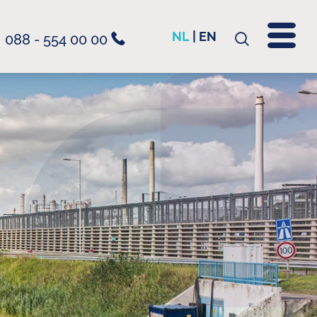
NL
|
EN
088 - 554 00 00
Zoeken
naar: