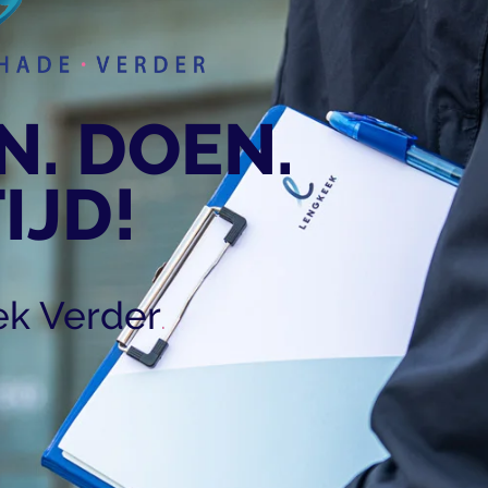
N. DOEN.
IJD!
k Verder
.