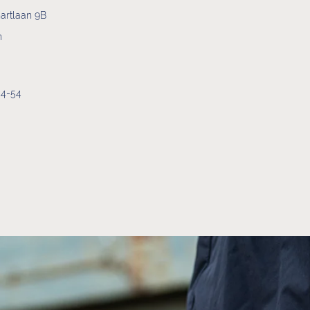
artlaan 9B
n
44-54