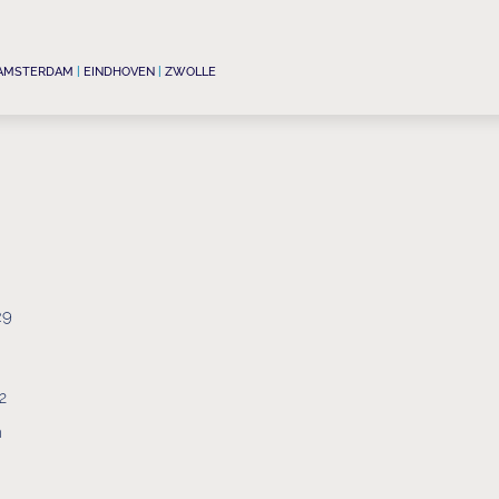
AMSTERDAM
|
EINDHOVEN
|
ZWOLLE
29
2
m