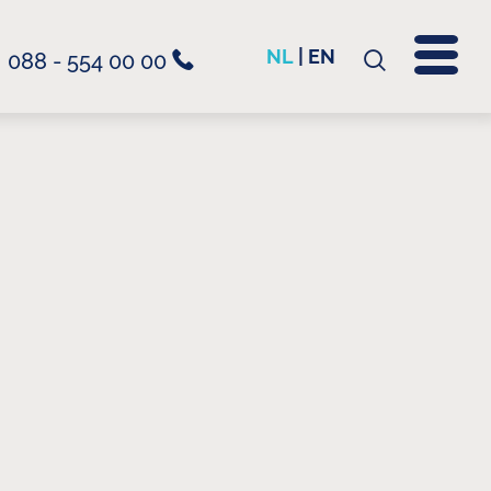
NL
|
EN
088 - 554 00 00
Zoeken
naar: