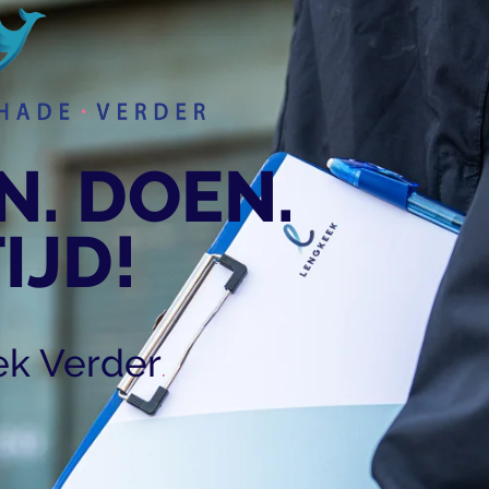
N. DOEN.
IJD!
k Verder
.