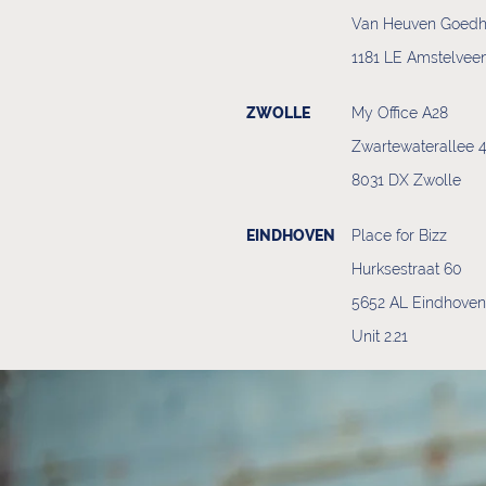
Van Heuven Goedh
1181 LE Amstelvee
ZWOLLE
My Office A28
Zwartewaterallee 
8031 DX Zwolle
EINDHOVEN
Place for Bizz
Hurksestraat 60
5652 AL Eindhoven
Unit 2.21