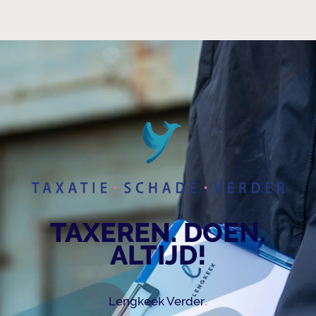
TAXEREN. DOEN.
ALTIJD!
.
Lengkeek Verder