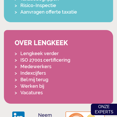
Risico-Inspectie
Aanvragen offerte taxatie
OVER LENGKEEK
Lengkeek verder
ISO 27001 certificering
Medewerkers
Indexcijfers
Bel mij terug
Werken bij
Vacatures
ONZE
EXPERTS
Neem