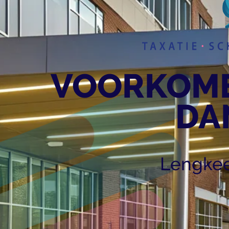
VOORKOME
DAN
Lengkee