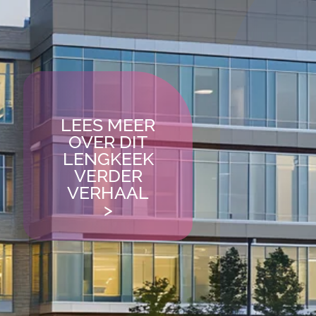
LEES MEER
OVER DIT
LENGKEEK
VERDER
VERHAAL
>