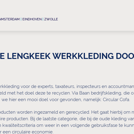
AMSTERDAM
|
EINDHOVEN
|
ZWOLLE
E LENGKEEK WERKKLEDING DOO
kkleding voor de experts, taxateurs, inspecteurs en accountm
d met het doel deze te recyclen. Via Baan bedrijfskleding, die 
we hier een mooi doel voor gevonden, namelijk: Circular Cofa.
roducten worden ingezameld en gerecycled. Het gaat hierbij om n
ire producten. Bij de laatste categorie, die bij de oude kleding v
an kwaliteitscriteria om weer in een volgende gebruiksfase te k
ar een circulaire economie.