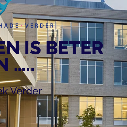
N IS BETER
 …..
k Verder
.