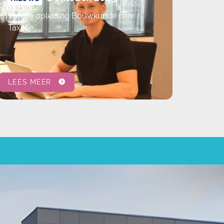
Van de opleiding Bouwkunde naar
Taxatie
LEES MEER