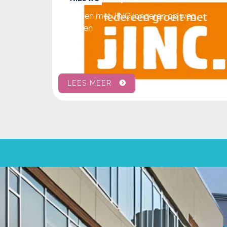
Samen met JINC jongeren op weg
helpen
LEES MEER