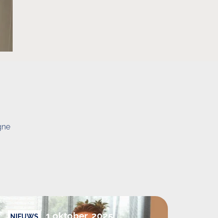
gne
1 oktober, 2025
NIEUWS