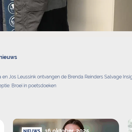
 nieuws
 en Jos Leussink ontvangen de Brenda Reinders Salvage Insi
eptie: Broei in poetsdoeken
16 oktober, 2025
NIEUWS