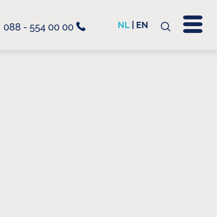
NL
|
EN
088 - 554 00 00
Zoeken
naar: