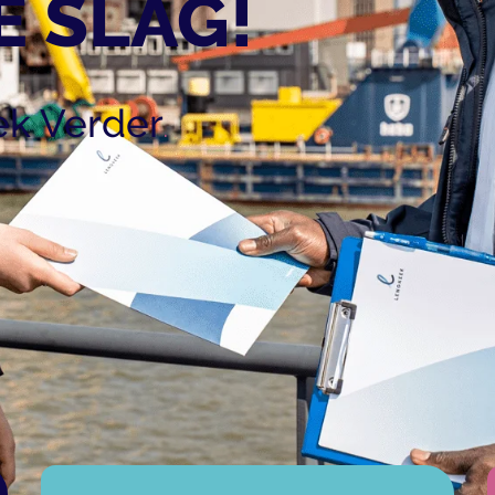
E SLAG!
k Verder
.