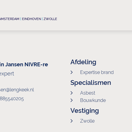
AMSTERDAM
|
EINDHOVEN
|
ZWOLLE
Afdeling
tin Jansen NIVRE-re
Expertise brand
xpert
Specialismen
sen@lengkeek.nl
Asbest
0)885540205
Bouwkunde
Vestiging
Zwolle