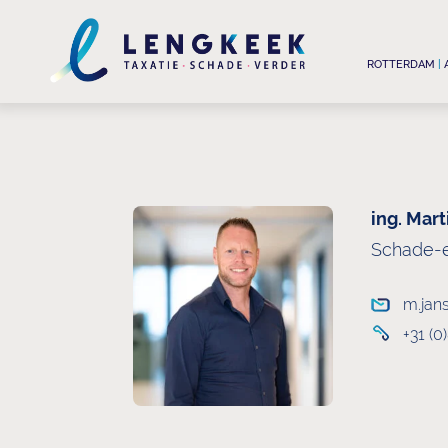
ROTTERDAM
|
ing. Mar
Schade-e
m.jan
+31 (