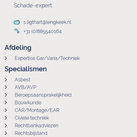
Schade-expert
s.ligthart@lengkeek.nl
+31 (0)885540164
Afdeling
Expertise Car/Varia/Techniek
Specialismen
Asbest
AVB/AVP
Beroepsaansprakelijkheid
Bouwkunde
CAR/Montage/EAR
Civiele techniek
Rechtbankadviezen
Rechtsbijstand