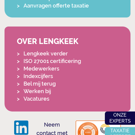
Aanvragen offerte taxatie
OVER LENGKEEK
Lengkeek verder
ISO 27001 certificering
Medewerkers
Indexcijfers
Bel mij terug
Werken bij
Vacatures
ONZE
EXPERTS
Neem
TAXATIE
contact met