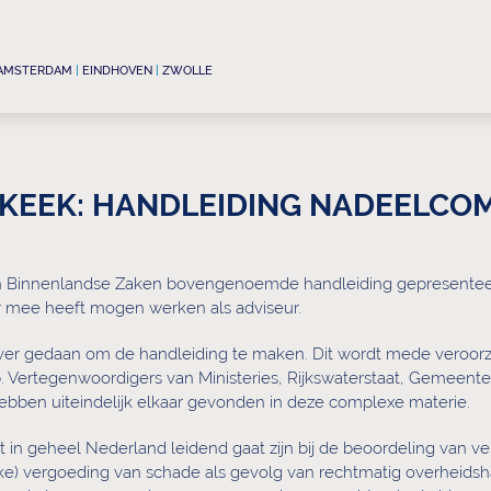
AMSTERDAM
|
EINDHOVEN
|
ZWOLLE
GKEEK: HANDLEIDING NADEELCO
 van Binnenlandse Zaken bovengenoemde handleiding gepresenteer
r mee heeft mogen werken als adviseur.
 over gedaan om de handleiding te maken. Dit wordt mede veroor
. Vertegenwoordigers van Ministeries, Rijkswaterstaat, Gemeen
ben uiteindelijk elkaar gevonden in deze complexe materie.
t in geheel Nederland leidend gaat zijn bij de beoordeling van 
ke) vergoeding van schade als gevolg van rechtmatig overheids