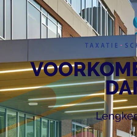
VOORKOME
DAN
Lengkee