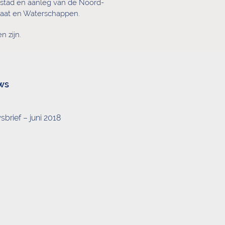
nstad en aanleg van de Noord-
staat en Waterschappen.
 zijn.
ws
brief – juni 2018