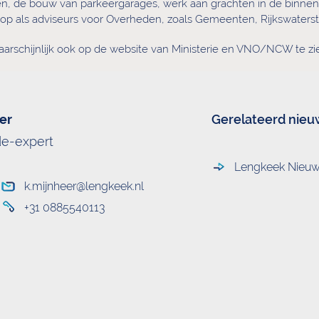
gen, de bouw van parkeergarages, werk aan grachten in de binne
ig op als adviseurs voor Overheden, zoals Gemeenten, Rijkswater
arschijnlijk ook op de website van Ministerie en VNO/NCW te zien
er
Gerelateerd nieu
de-expert
Lengkeek Nieuws
k.mijnheer@lengkeek.nl
+31 0885540113