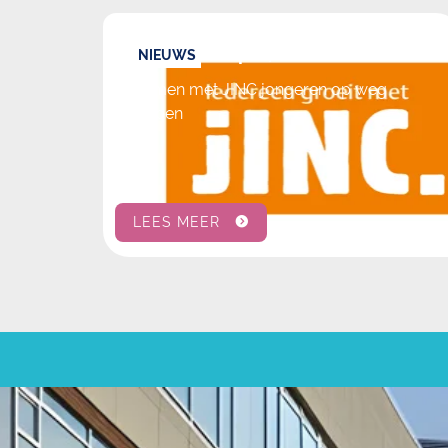
2 april, 2026
NIEUWS
Samen met JINC jongeren op weg
helpen
LEES MEER