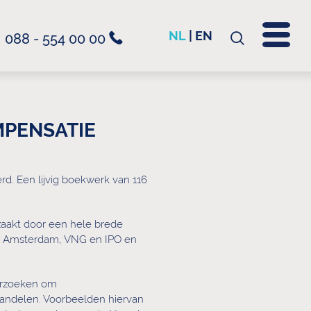
NL
|
EN
088 - 554 00 00
Zoeken
naar:
MPENSATIE
d. Een lijvig boekwerk van 116
zaakt door een hele brede
te Amsterdam, VNG en IPO en
verzoeken om
handelen. Voorbeelden hiervan