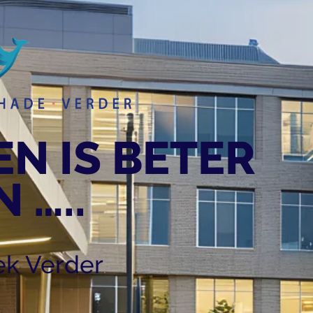
N IS BETER
 …..
k Verder
.