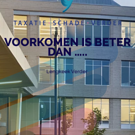
VOORKOMEN IS BETER
DAN …..
.
Lengkeek Verder