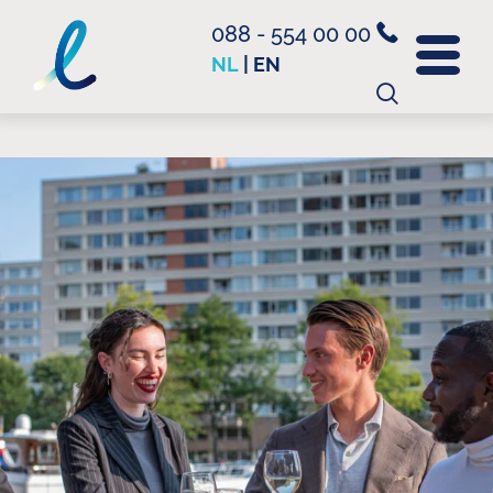
088 - 554 00 00
NL
|
EN
Zoeken
naar: