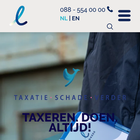
088 - 554 00 00
NL
|
EN
Zoeken
naar:
TAXEREN. DOEN.
ALTIJD!