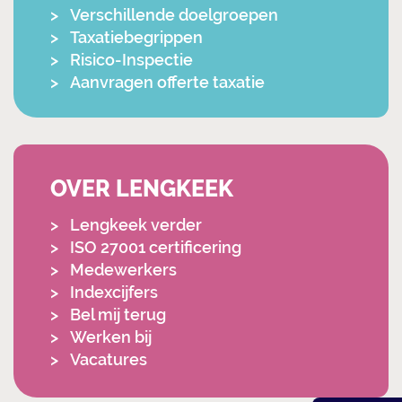
Verschillende doelgroepen
Taxatiebegrippen
Risico-Inspectie
Aanvragen offerte taxatie
OVER LENGKEEK
Lengkeek verder
ISO 27001 certificering
Medewerkers
Indexcijfers
Bel mij terug
Werken bij
Vacatures