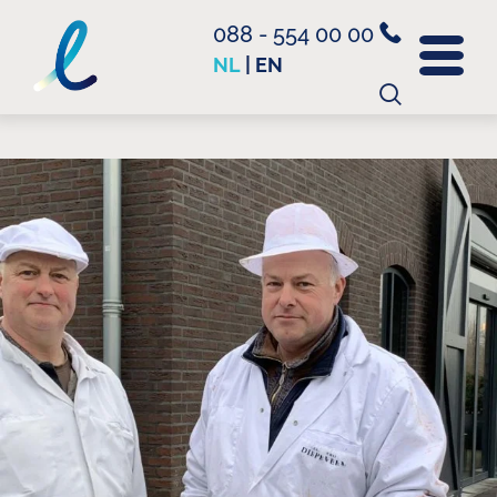
088 - 554 00 00
NL
|
EN
Zoeken
naar: