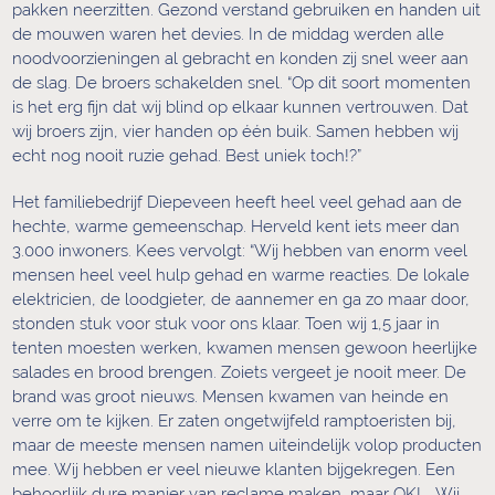
pakken neerzitten. Gezond verstand gebruiken en handen uit
de mouwen waren het devies. In de middag werden alle
noodvoorzieningen al gebracht en konden zij snel weer aan
de slag. De broers schakelden snel. “Op dit soort momenten
is het erg fijn dat wij blind op elkaar kunnen vertrouwen. Dat
wij broers zijn, vier handen op één buik. Samen hebben wij
echt nog nooit ruzie gehad. Best uniek toch!?”
Het familiebedrijf Diepeveen heeft heel veel gehad aan de
hechte, warme gemeenschap. Herveld kent iets meer dan
3.000 inwoners. Kees vervolgt: “Wij hebben van enorm veel
mensen heel veel hulp gehad en warme reacties. De lokale
elektricien, de loodgieter, de aannemer en ga zo maar door,
stonden stuk voor stuk voor ons klaar. Toen wij 1,5 jaar in
tenten moesten werken, kwamen mensen gewoon heerlijke
salades en brood brengen. Zoiets vergeet je nooit meer. De
brand was groot nieuws. Mensen kwamen van heinde en
verre om te kijken. Er zaten ongetwijfeld ramptoeristen bij,
maar de meeste mensen namen uiteindelijk volop producten
mee. Wij hebben er veel nieuwe klanten bijgekregen. Een
behoorlijk dure manier van reclame maken, maar OK! Wij