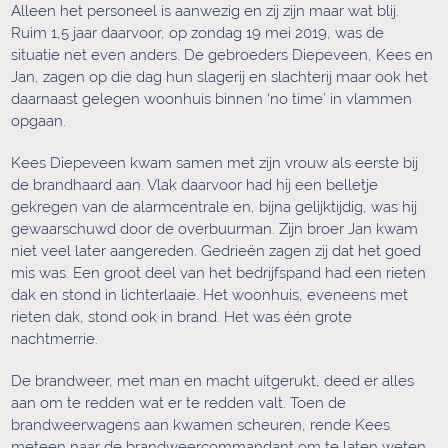
Alleen het personeel is aanwezig en zij zijn maar wat blij.
…
Ruim 1,5 jaar daarvoor, op zondag 19 mei 2019, was de
situatie net even anders. De gebroeders Diepeveen, Kees en
Jan, zagen op die dag hun slagerij en slachterij maar ook het
daarnaast gelegen woonhuis binnen ‘no time’ in vlammen
opgaan.
Kees Diepeveen kwam samen met zijn vrouw als eerste bij
de brandhaard aan. Vlak daarvoor had hij een belletje
gekregen van de alarmcentrale en, bijna gelijktijdig, was hij
gewaarschuwd door de overbuurman. Zijn broer Jan kwam
niet veel later aangereden. Gedrieën zagen zij dat het goed
mis was. Een groot deel van het bedrijfspand had een rieten
dak en stond in lichterlaaie. Het woonhuis, eveneens met
rieten dak, stond ook in brand. Het was één grote
nachtmerrie.
De brandweer, met man en macht uitgerukt, deed er alles
aan om te redden wat er te redden valt. Toen de
brandweerwagens aan kwamen scheuren, rende Kees
meteen naar de brandweercommandant om te laten weten