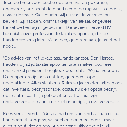
Toen de broers een beetje op adem waren gekomen,
ongeveer 3 uur nadat de brand achter de rug was, stelden zij
elkaar de vraag: Wat zouden wij nu van de verzekering
beuren? Zij hadden, onafhankelijk van elkaar, ongeveer
hetzelfde bedrag in gedachten. Diepeveen Herveld BV
beschikte over professionele taxatierapporten, dus ze
hadden wel enig idee. Maar toch, geven ze aan, je weet het
nooit …
“Op advies van het lokale assurantiekantoor, Den Hartog,
hadden wij altijd taxatierapporten laten maken door een
onafhankelijk expert. Lengkeek doet dat al 20 jaar voor ons.
Die rapporten zijn absoluut top, gedegen, super
gedetailleerd. Alles staat erin. Ruim 20 jaar weten wij dan ook
dat inventaris, bedrijfsschade, opstal huis en opstal bedrijf,
optimaal in kaart zijn gebracht en dat wij niet zijn
onderverzekerd maar … ook niet onnodig zijn oververzekerd.
Kees vertelt verder: “Ons pa had ons van kinds af aan op het
hart gedrukt: Jongens, wij hebben een mooi bedrijf maar
alles is hout, riet en hooi. Als er brand uitbreekt, zijn wij