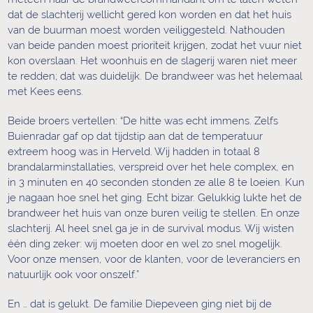
dat de slachterij wellicht gered kon worden en dat het huis
van de buurman moest worden veiliggesteld. Nathouden
van beide panden moest prioriteit krijgen, zodat het vuur niet
kon overslaan. Het woonhuis en de slagerij waren niet meer
te redden; dat was duidelijk. De brandweer was het helemaal
met Kees eens.
Beide broers vertellen: “De hitte was echt immens. Zelfs
Buienradar gaf op dat tijdstip aan dat de temperatuur
extreem hoog was in Herveld. Wij hadden in totaal 8
brandalarminstallaties, verspreid over het hele complex, en
in 3 minuten en 40 seconden stonden ze alle 8 te loeien. Kun
je nagaan hoe snel het ging. Echt bizar. Gelukkig lukte het de
brandweer het huis van onze buren veilig te stellen. En onze
slachterij. Al heel snel ga je in de survival modus. Wij wisten
één ding zeker: wij moeten door en wel zo snel mogelijk.
Voor onze mensen, voor de klanten, voor de leveranciers en
natuurlijk ook voor onszelf.”
En … dat is gelukt. De familie Diepeveen ging niet bij de