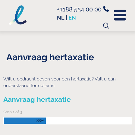
+3188 554 00 00
NL
|
EN
Search
for:
Aanvraag hertaxatie
Wilt u opdracht geven voor een hertaxatie? Vult u dan
onderstaand formulier in.
Aanvraag hertaxatie
Step
1
of
3
33%